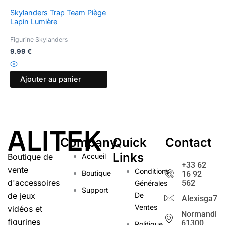
Skylanders Trap Team Piège
Lapin Lumière
Figurine Skylanders
9.99
€
Ajouter au panier
ALITEK
Company
Quick
Contact
Links
Boutique de
Accueil
+33 62
vente
Conditions
Boutique
16 92
d'accessoires
562
Générales
Support
de jeux
De
Alexisga72@
Ventes
vidéos et
Normandie
figurines
61300
Politique