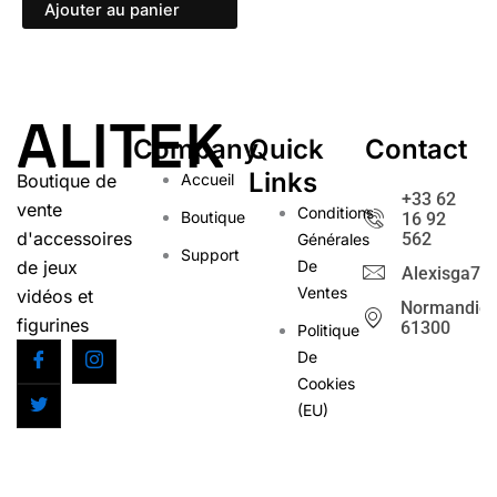
Ajouter au panier
ALITEK
Company
Quick
Contact
Links
Boutique de
Accueil
+33 62
vente
Conditions
Boutique
16 92
d'accessoires
562
Générales
Support
de jeux
De
Alexisga72@
Ventes
vidéos et
Normandie
figurines
61300
Politique
De
Cookies
(EU)