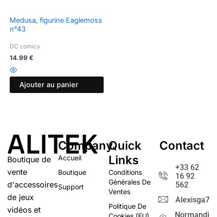
Medusa, figurine Eaglemoss
n°43
DC comics
14.99
€
Ajouter au panier
ALITEK
Company
Quick
Contact
Links
Accueil
Boutique de
+33 62
vente
Boutique
Conditions
16 92
Générales De
d'accessoires
562
Support
Ventes
de jeux
Alexisga72@
Politique De
vidéos et
Normandie
Cookies (EU)