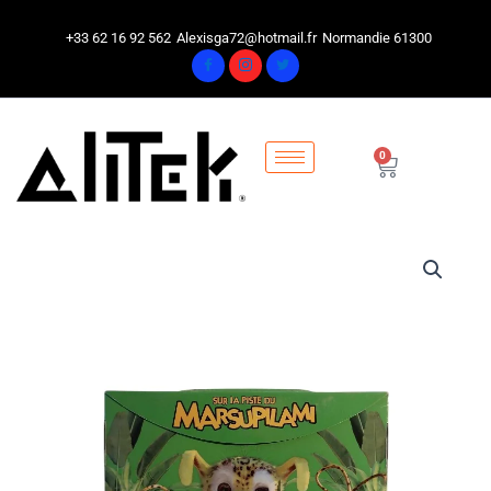
Aller
au
+33 62 16 92 562
Alexisga72@hotmail.fr
Normandie 61300
contenu
0
Cart